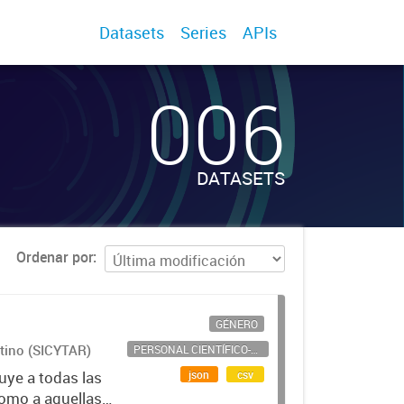
Datasets
Series
APIs
006
DATASETS
Ordenar por
GÉNERO
ntino (SICYTAR)
PERSONAL CIENTÍFICO-TECNOLÓGICO
json
csv
uye a todas las
como a aquellas