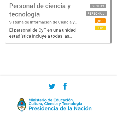
Personal de ciencia y
GÉNERO
tecnología
PERSONAL CIENTÍFICO-TECNOLÓGICO
json
Sistema de Información de Ciencia y
Tecnología Argentino (SICYTAR)
csv
El personal de CyT en una unidad
estadística incluye a todas las
personas involucradas
directamente en I+D así como a
aquellas que brindan servicios
directos para las actividades de I +
D (como...