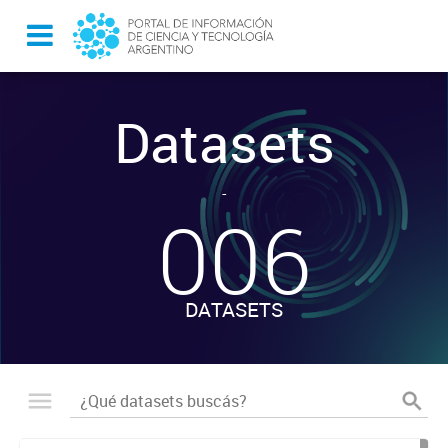
Datasets
-
006
DATASETS