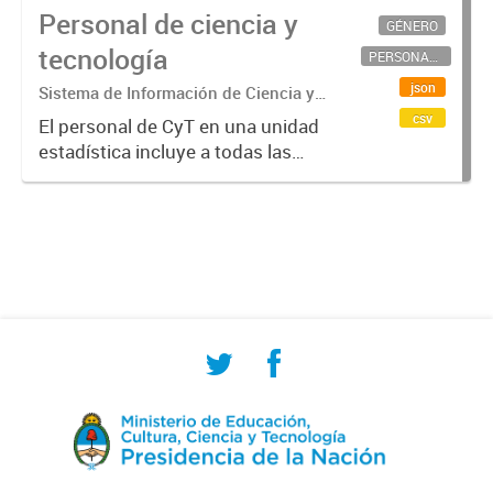
Personal de ciencia y
GÉNERO
tecnología
PERSONAL CIENTÍFICO-TECNOLÓGICO
json
Sistema de Información de Ciencia y
Tecnología Argentino (SICYTAR)
csv
El personal de CyT en una unidad
estadística incluye a todas las
personas involucradas
directamente en I+D así como a
aquellas que brindan servicios
directos para las actividades de I +
D (como...