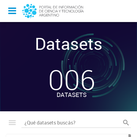
Datasets
-
006
DATASETS