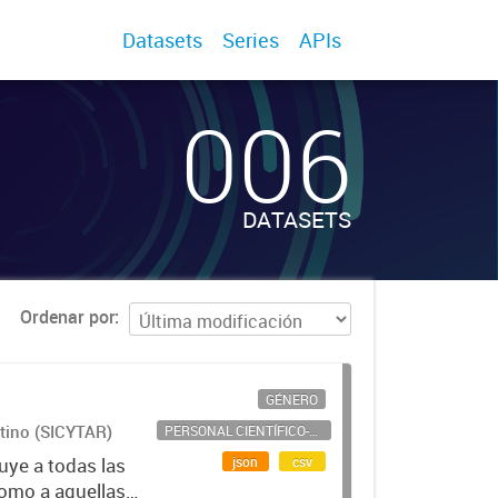
Datasets
Series
APIs
006
DATASETS
Ordenar por
GÉNERO
ntino (SICYTAR)
PERSONAL CIENTÍFICO-TECNOLÓGICO
json
csv
uye a todas las
como a aquellas