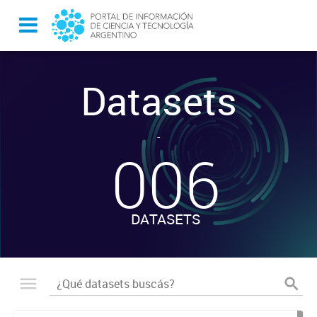
Datasets
-
006
DATASETS