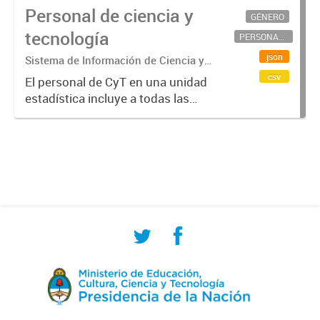
Personal de ciencia y
GÉNERO
tecnología
PERSONAL CIENTÍFICO-TECNOLÓGICO
json
Sistema de Información de Ciencia y
Tecnología Argentino (SICYTAR)
csv
El personal de CyT en una unidad
estadística incluye a todas las
personas involucradas
directamente en I+D así como a
aquellas que brindan servicios
directos para las actividades de I +
D (como...