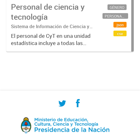
Personal de ciencia y
GÉNERO
tecnología
PERSONAL CIENTÍFICO-TECNOLÓGICO
json
Sistema de Información de Ciencia y
Tecnología Argentino (SICYTAR)
csv
El personal de CyT en una unidad
estadística incluye a todas las
personas involucradas
directamente en I+D así como a
aquellas que brindan servicios
directos para las actividades de I +
D (como...