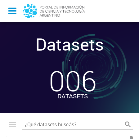
Datasets
-
006
DATASETS