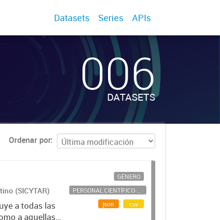
Datasets
Series
APIs
006
DATASETS
Ordenar por
GÉNERO
ntino (SICYTAR)
PERSONAL CIENTÍFICO-TECNOLÓGICO
json
csv
uye a todas las
como a aquellas