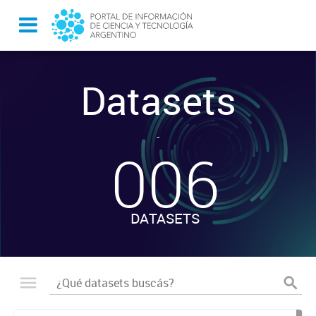
Datasets
-
006
DATASETS