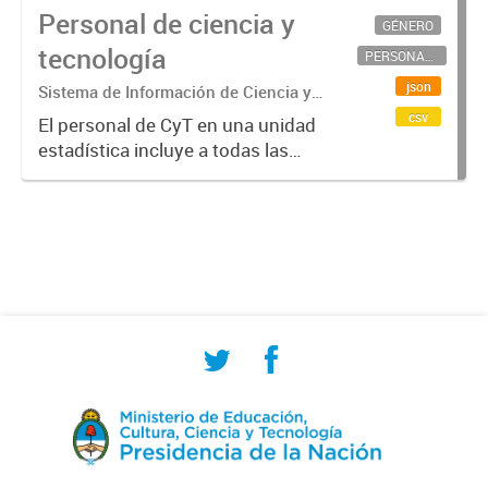
Personal de ciencia y
GÉNERO
tecnología
PERSONAL CIENTÍFICO-TECNOLÓGICO
json
Sistema de Información de Ciencia y
Tecnología Argentino (SICYTAR)
csv
El personal de CyT en una unidad
estadística incluye a todas las
personas involucradas
directamente en I+D así como a
aquellas que brindan servicios
directos para las actividades de I +
D (como...