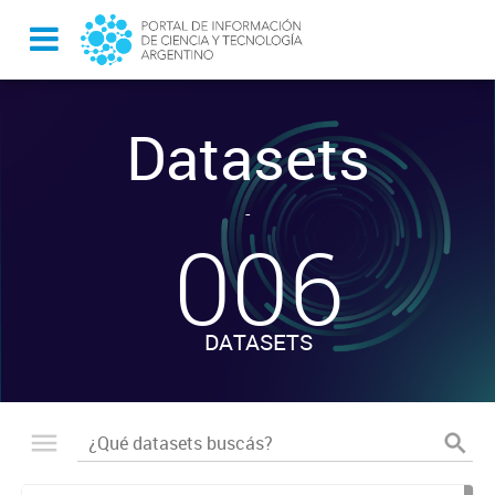
Datasets
-
006
DATASETS