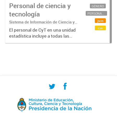
Personal de ciencia y
GÉNERO
tecnología
PERSONAL CIENTÍFICO-TECNOLÓGICO
json
Sistema de Información de Ciencia y
Tecnología Argentino (SICYTAR)
csv
El personal de CyT en una unidad
estadística incluye a todas las
personas involucradas
directamente en I+D así como a
aquellas que brindan servicios
directos para las actividades de I +
D (como...