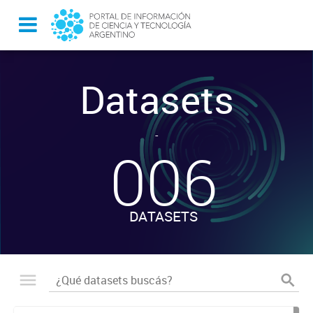
Datasets
-
006
DATASETS