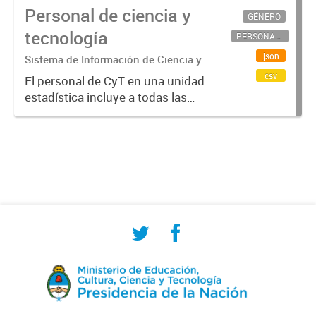
Personal de ciencia y
GÉNERO
tecnología
PERSONAL CIENTÍFICO-TECNOLÓGICO
json
Sistema de Información de Ciencia y
Tecnología Argentino (SICYTAR)
csv
El personal de CyT en una unidad
estadística incluye a todas las
personas involucradas
directamente en I+D así como a
aquellas que brindan servicios
directos para las actividades de I +
D (como...