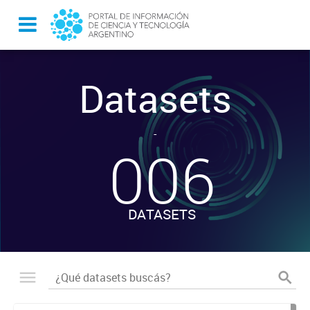
Datasets
-
006
DATASETS