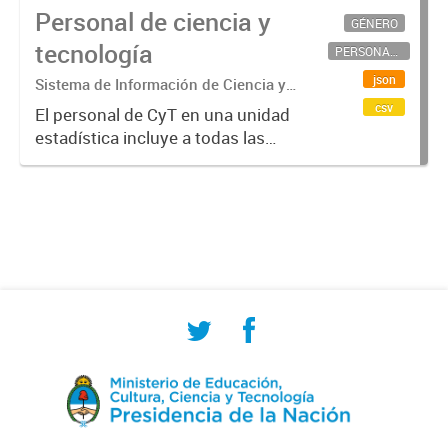
Personal de ciencia y
GÉNERO
tecnología
PERSONAL CIENTÍFICO-TECNOLÓGICO
json
Sistema de Información de Ciencia y
Tecnología Argentino (SICYTAR)
csv
El personal de CyT en una unidad
estadística incluye a todas las
personas involucradas
directamente en I+D así como a
aquellas que brindan servicios
directos para las actividades de I +
D (como...