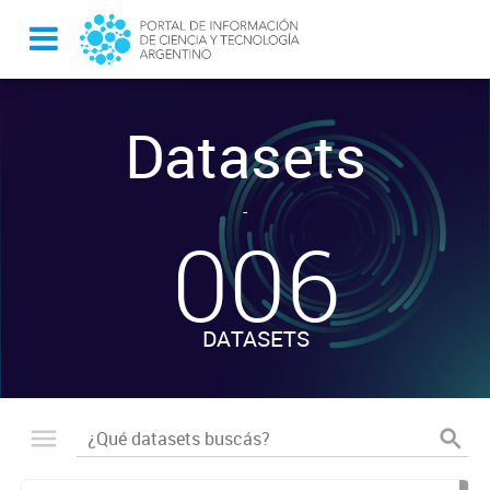
Datasets
-
006
DATASETS