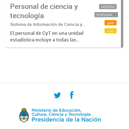
Personal de ciencia y
GÉNERO
tecnología
PERSONAL CIENTÍFICO-TECNOLÓGICO
json
Sistema de Información de Ciencia y
Tecnología Argentino (SICYTAR)
csv
El personal de CyT en una unidad
estadística incluye a todas las
personas involucradas
directamente en I+D así como a
aquellas que brindan servicios
directos para las actividades de I +
D (como...