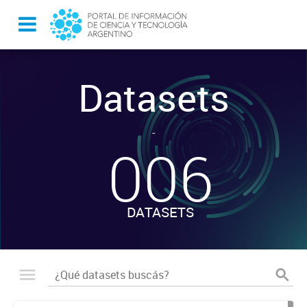
Datasets
-
006
DATASETS