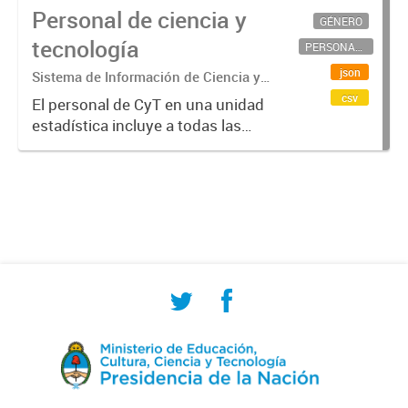
Personal de ciencia y
GÉNERO
tecnología
PERSONAL CIENTÍFICO-TECNOLÓGICO
json
Sistema de Información de Ciencia y
Tecnología Argentino (SICYTAR)
csv
El personal de CyT en una unidad
estadística incluye a todas las
personas involucradas
directamente en I+D así como a
aquellas que brindan servicios
directos para las actividades de I +
D (como...