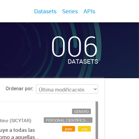
Datasets
Series
APIs
006
DATASETS
Ordenar por
GÉNERO
ntino (SICYTAR)
PERSONAL CIENTÍFICO-TECNOLÓGICO
json
csv
uye a todas las
como a aquellas