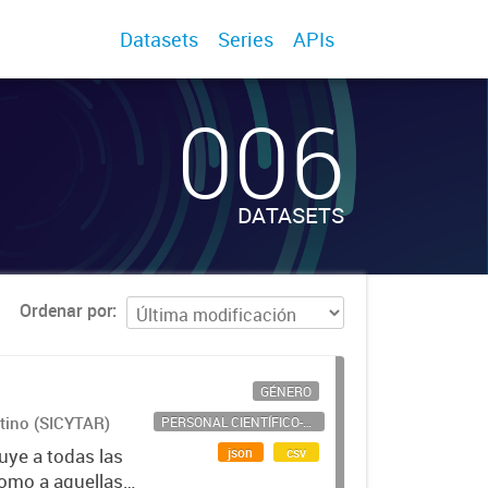
Datasets
Series
APIs
006
DATASETS
Ordenar por
GÉNERO
ntino (SICYTAR)
PERSONAL CIENTÍFICO-TECNOLÓGICO
json
csv
uye a todas las
como a aquellas