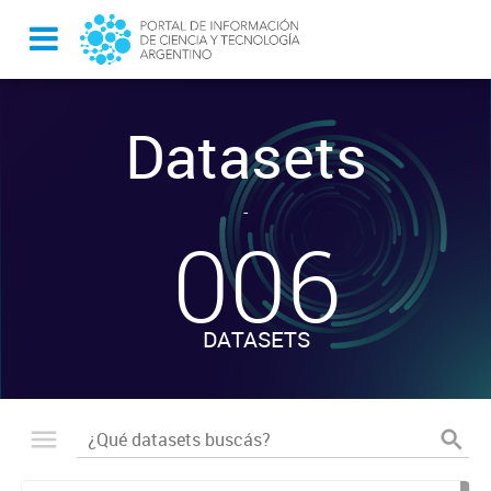
Datasets
-
006
DATASETS