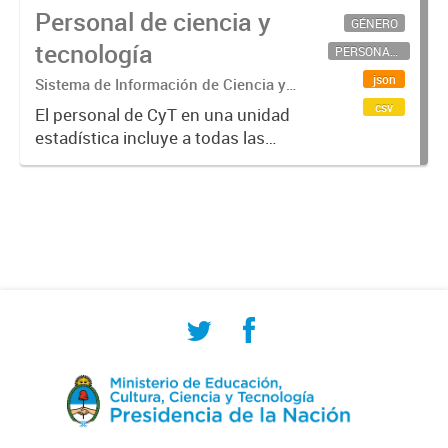
Personal de ciencia y
GÉNERO
tecnología
PERSONAL CIENTÍFICO-TECNOLÓGICO
json
Sistema de Información de Ciencia y
Tecnología Argentino (SICYTAR)
csv
El personal de CyT en una unidad
estadística incluye a todas las
personas involucradas
directamente en I+D así como a
aquellas que brindan servicios
directos para las actividades de I +
D (como...