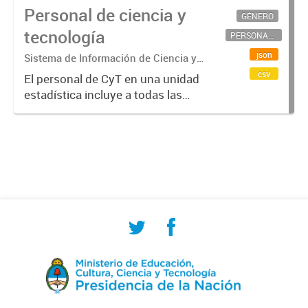
Personal de ciencia y
GÉNERO
tecnología
PERSONAL CIENTÍFICO-TECNOLÓGICO
json
Sistema de Información de Ciencia y
Tecnología Argentino (SICYTAR)
csv
El personal de CyT en una unidad
estadística incluye a todas las
personas involucradas
directamente en I+D así como a
aquellas que brindan servicios
directos para las actividades de I +
D (como...