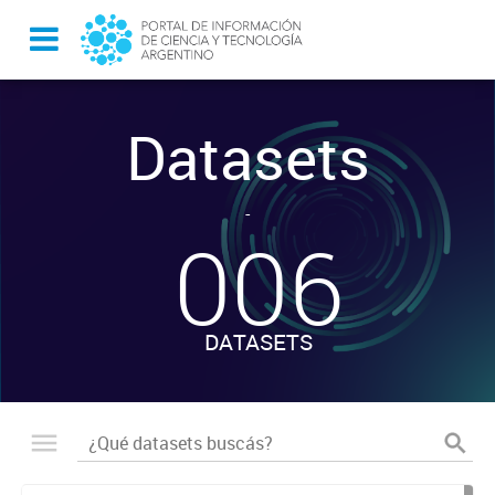
Datasets
-
006
DATASETS