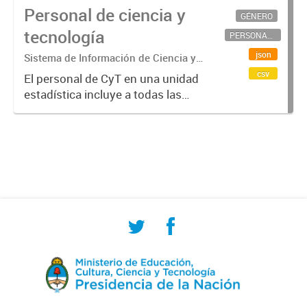
Personal de ciencia y
GÉNERO
tecnología
PERSONAL CIENTÍFICO-TECNOLÓGICO
json
Sistema de Información de Ciencia y
Tecnología Argentino (SICYTAR)
csv
El personal de CyT en una unidad
estadística incluye a todas las
personas involucradas
directamente en I+D así como a
aquellas que brindan servicios
directos para las actividades de I +
D (como...