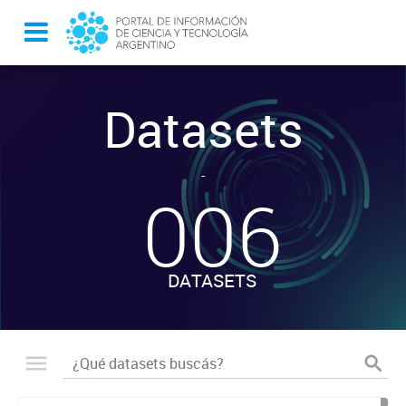
Datasets
-
006
DATASETS