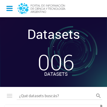
Datasets
-
006
DATASETS