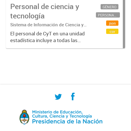
Personal de ciencia y
GÉNERO
tecnología
PERSONAL CIENTÍFICO-TECNOLÓGICO
json
Sistema de Información de Ciencia y
Tecnología Argentino (SICYTAR)
csv
El personal de CyT en una unidad
estadística incluye a todas las
personas involucradas
directamente en I+D así como a
aquellas que brindan servicios
directos para las actividades de I +
D (como...