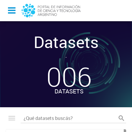
Datasets
-
006
DATASETS