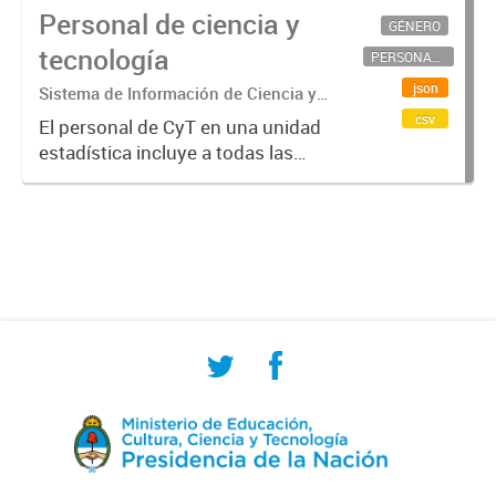
Personal de ciencia y
GÉNERO
tecnología
PERSONAL CIENTÍFICO-TECNOLÓGICO
json
Sistema de Información de Ciencia y
Tecnología Argentino (SICYTAR)
csv
El personal de CyT en una unidad
estadística incluye a todas las
personas involucradas
directamente en I+D así como a
aquellas que brindan servicios
directos para las actividades de I +
D (como...