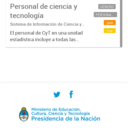
Personal de ciencia y
GÉNERO
tecnología
PERSONAL CIENTÍFICO-TECNOLÓGICO
json
Sistema de Información de Ciencia y
Tecnología Argentino (SICYTAR)
csv
El personal de CyT en una unidad
estadística incluye a todas las
personas involucradas
directamente en I+D así como a
aquellas que brindan servicios
directos para las actividades de I +
D (como...