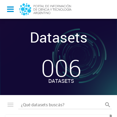
Datasets
-
006
DATASETS