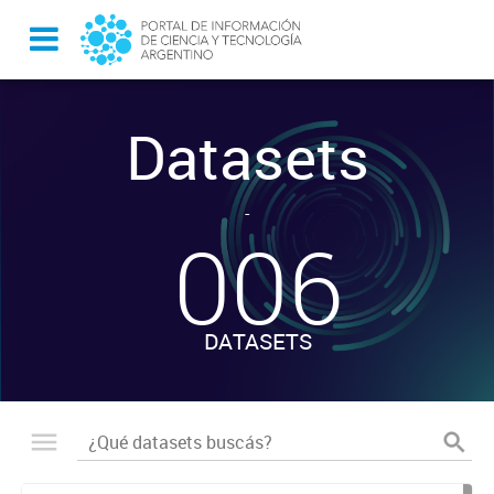
Datasets
-
006
DATASETS