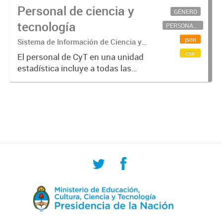
Personal de ciencia y
GÉNERO
tecnología
PERSONAL CIENTÍFICO-TECNOLÓGICO
json
Sistema de Información de Ciencia y
Tecnología Argentino (SICYTAR)
csv
El personal de CyT en una unidad
estadística incluye a todas las
personas involucradas
directamente en I+D así como a
aquellas que brindan servicios
directos para las actividades de I +
D (como...