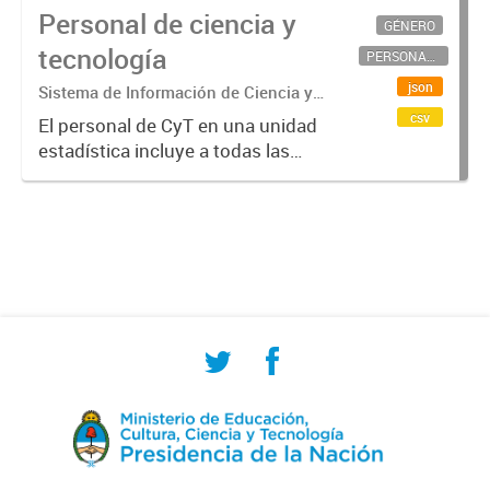
Personal de ciencia y
GÉNERO
tecnología
PERSONAL CIENTÍFICO-TECNOLÓGICO
json
Sistema de Información de Ciencia y
Tecnología Argentino (SICYTAR)
csv
El personal de CyT en una unidad
estadística incluye a todas las
personas involucradas
directamente en I+D así como a
aquellas que brindan servicios
directos para las actividades de I +
D (como...