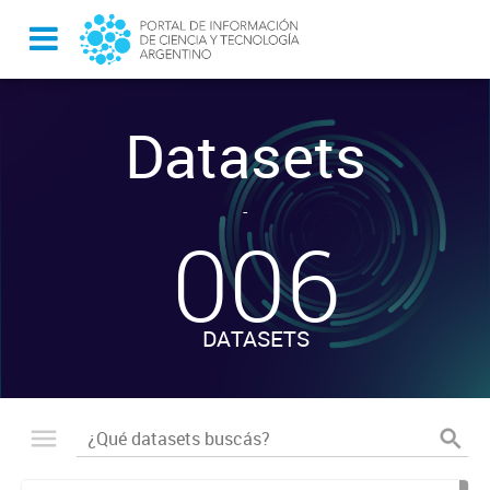
Datasets
-
006
DATASETS