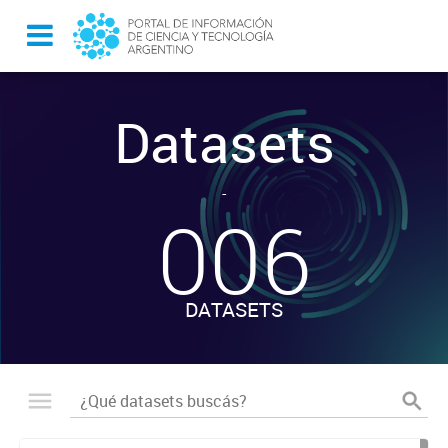
Datasets
-
006
DATASETS