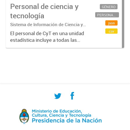
Personal de ciencia y
GÉNERO
tecnología
PERSONAL CIENTÍFICO-TECNOLÓGICO
json
Sistema de Información de Ciencia y
Tecnología Argentino (SICYTAR)
csv
El personal de CyT en una unidad
estadística incluye a todas las
personas involucradas
directamente en I+D así como a
aquellas que brindan servicios
directos para las actividades de I +
D (como...