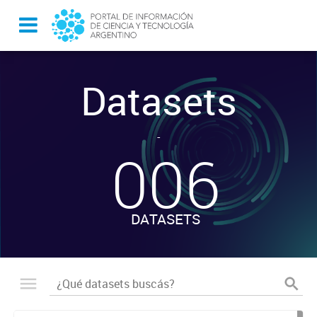
Datasets
-
006
DATASETS