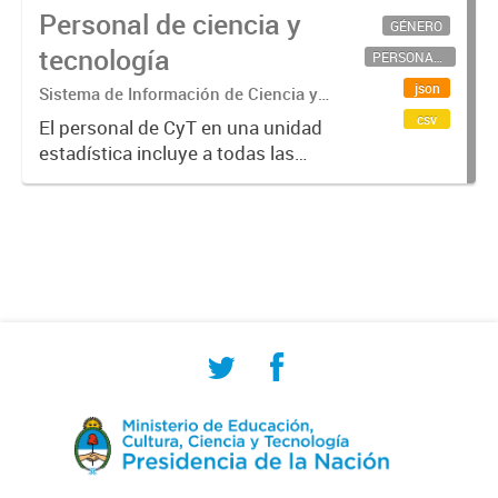
Personal de ciencia y
GÉNERO
tecnología
PERSONAL CIENTÍFICO-TECNOLÓGICO
json
Sistema de Información de Ciencia y
Tecnología Argentino (SICYTAR)
csv
El personal de CyT en una unidad
estadística incluye a todas las
personas involucradas
directamente en I+D así como a
aquellas que brindan servicios
directos para las actividades de I +
D (como...