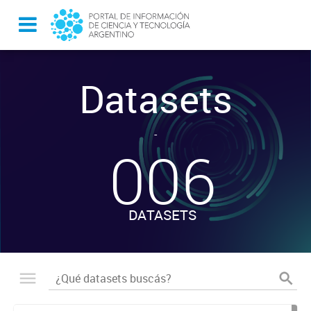
Datasets
-
006
DATASETS