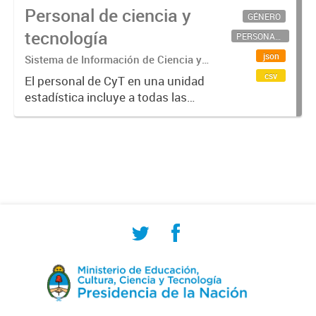
Personal de ciencia y
GÉNERO
tecnología
PERSONAL CIENTÍFICO-TECNOLÓGICO
json
Sistema de Información de Ciencia y
Tecnología Argentino (SICYTAR)
csv
El personal de CyT en una unidad
estadística incluye a todas las
personas involucradas
directamente en I+D así como a
aquellas que brindan servicios
directos para las actividades de I +
D (como...