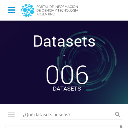
Datasets
-
006
DATASETS