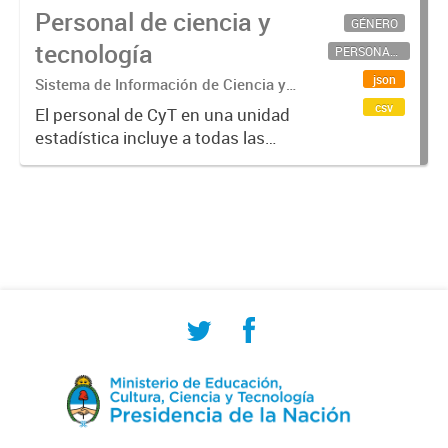
Personal de ciencia y
GÉNERO
tecnología
PERSONAL CIENTÍFICO-TECNOLÓGICO
json
Sistema de Información de Ciencia y
Tecnología Argentino (SICYTAR)
csv
El personal de CyT en una unidad
estadística incluye a todas las
personas involucradas
directamente en I+D así como a
aquellas que brindan servicios
directos para las actividades de I +
D (como...