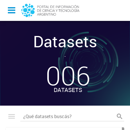
Datasets
-
006
DATASETS