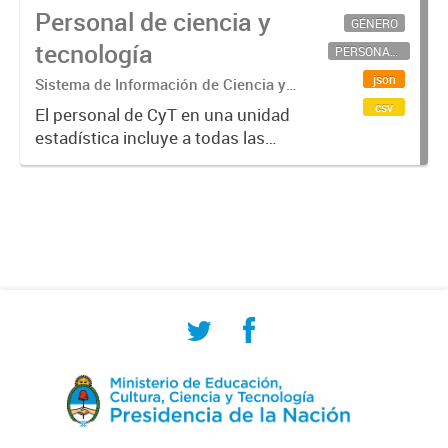
Personal de ciencia y
GÉNERO
tecnología
PERSONAL CIENTÍFICO-TECNOLÓGICO
json
Sistema de Información de Ciencia y
Tecnología Argentino (SICYTAR)
csv
El personal de CyT en una unidad
estadística incluye a todas las
personas involucradas
directamente en I+D así como a
aquellas que brindan servicios
directos para las actividades de I +
D (como...