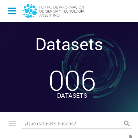
Datasets
-
006
DATASETS