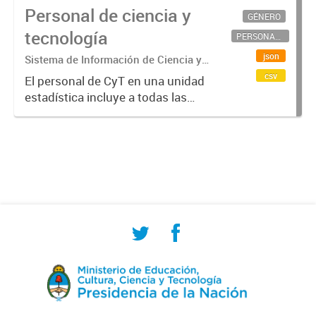
Personal de ciencia y
GÉNERO
tecnología
PERSONAL CIENTÍFICO-TECNOLÓGICO
json
Sistema de Información de Ciencia y
Tecnología Argentino (SICYTAR)
csv
El personal de CyT en una unidad
estadística incluye a todas las
personas involucradas
directamente en I+D así como a
aquellas que brindan servicios
directos para las actividades de I +
D (como...