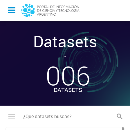
Datasets
-
006
DATASETS