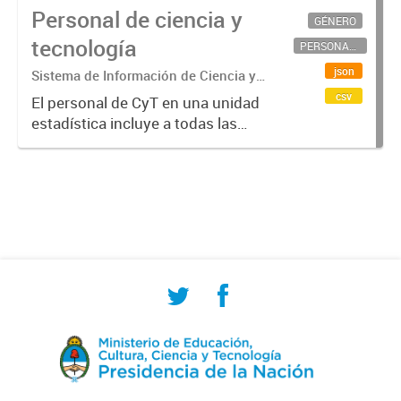
Personal de ciencia y
GÉNERO
tecnología
PERSONAL CIENTÍFICO-TECNOLÓGICO
json
Sistema de Información de Ciencia y
Tecnología Argentino (SICYTAR)
csv
El personal de CyT en una unidad
estadística incluye a todas las
personas involucradas
directamente en I+D así como a
aquellas que brindan servicios
directos para las actividades de I +
D (como...