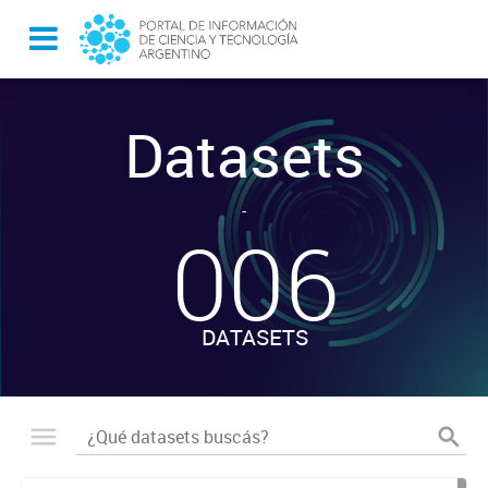
Datasets
-
006
DATASETS