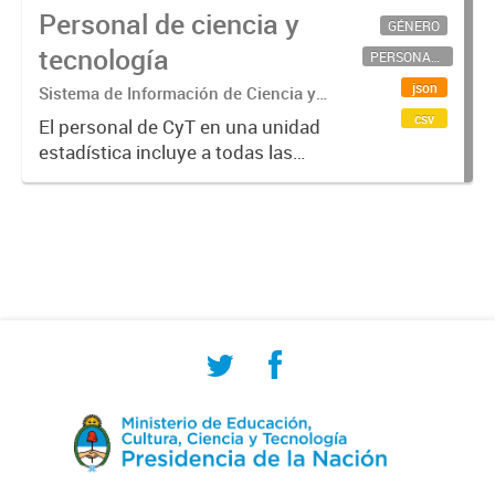
Personal de ciencia y
GÉNERO
tecnología
PERSONAL CIENTÍFICO-TECNOLÓGICO
json
Sistema de Información de Ciencia y
Tecnología Argentino (SICYTAR)
csv
El personal de CyT en una unidad
estadística incluye a todas las
personas involucradas
directamente en I+D así como a
aquellas que brindan servicios
directos para las actividades de I +
D (como...