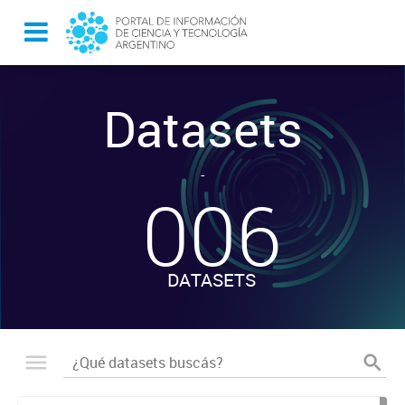
Datasets
-
006
DATASETS