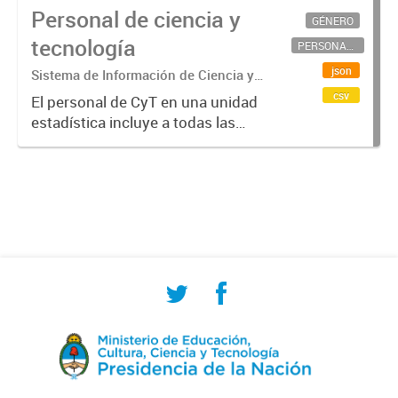
Personal de ciencia y
GÉNERO
tecnología
PERSONAL CIENTÍFICO-TECNOLÓGICO
json
Sistema de Información de Ciencia y
Tecnología Argentino (SICYTAR)
csv
El personal de CyT en una unidad
estadística incluye a todas las
personas involucradas
directamente en I+D así como a
aquellas que brindan servicios
directos para las actividades de I +
D (como...