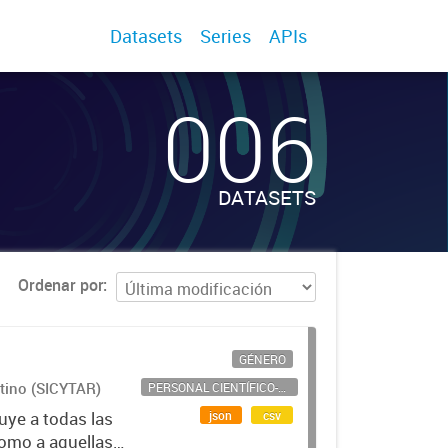
Datasets
Series
APIs
006
DATASETS
Ordenar por
GÉNERO
ntino (SICYTAR)
PERSONAL CIENTÍFICO-TECNOLÓGICO
json
csv
uye a todas las
como a aquellas