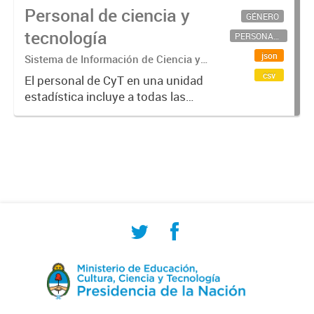
Personal de ciencia y
GÉNERO
tecnología
PERSONAL CIENTÍFICO-TECNOLÓGICO
json
Sistema de Información de Ciencia y
Tecnología Argentino (SICYTAR)
csv
El personal de CyT en una unidad
estadística incluye a todas las
personas involucradas
directamente en I+D así como a
aquellas que brindan servicios
directos para las actividades de I +
D (como...