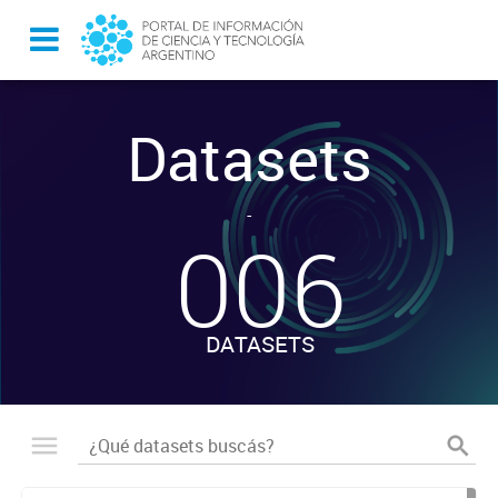
Datasets
-
006
DATASETS