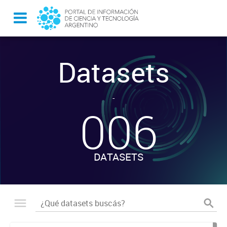
Datasets
-
006
DATASETS