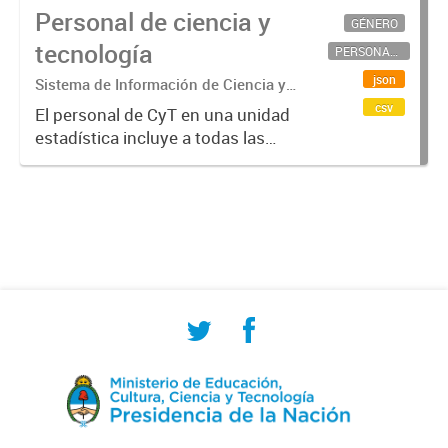
Personal de ciencia y
GÉNERO
tecnología
PERSONAL CIENTÍFICO-TECNOLÓGICO
json
Sistema de Información de Ciencia y
Tecnología Argentino (SICYTAR)
csv
El personal de CyT en una unidad
estadística incluye a todas las
personas involucradas
directamente en I+D así como a
aquellas que brindan servicios
directos para las actividades de I +
D (como...