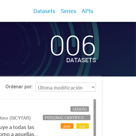
Datasets
Series
APIs
006
DATASETS
Ordenar por
GÉNERO
ntino (SICYTAR)
PERSONAL CIENTÍFICO-TECNOLÓGICO
json
csv
uye a todas las
como a aquellas