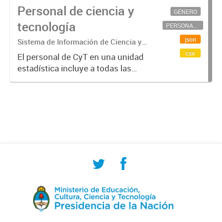
Personal de ciencia y
GÉNERO
tecnología
PERSONAL CIENTÍFICO-TECNOLÓGICO
json
Sistema de Información de Ciencia y
Tecnología Argentino (SICYTAR)
csv
El personal de CyT en una unidad
estadística incluye a todas las
personas involucradas
directamente en I+D así como a
aquellas que brindan servicios
directos para las actividades de I +
D (como...