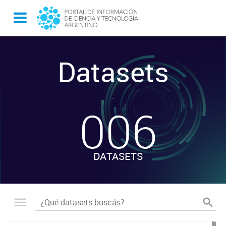
Datasets
-
006
DATASETS