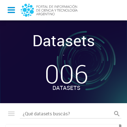
Datasets
-
006
DATASETS