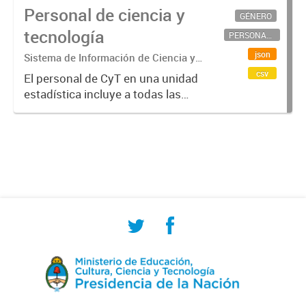
Personal de ciencia y
GÉNERO
tecnología
PERSONAL CIENTÍFICO-TECNOLÓGICO
json
Sistema de Información de Ciencia y
Tecnología Argentino (SICYTAR)
csv
El personal de CyT en una unidad
estadística incluye a todas las
personas involucradas
directamente en I+D así como a
aquellas que brindan servicios
directos para las actividades de I +
D (como...