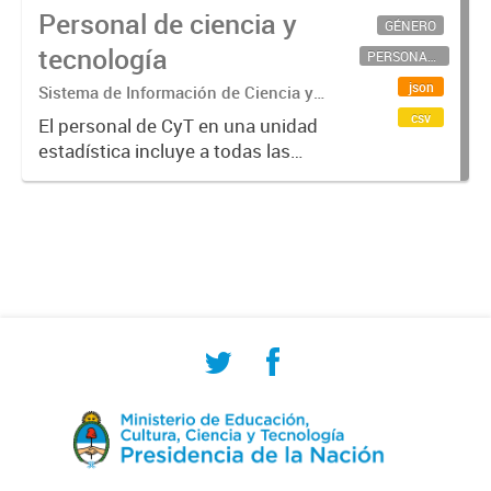
Personal de ciencia y
GÉNERO
tecnología
PERSONAL CIENTÍFICO-TECNOLÓGICO
json
Sistema de Información de Ciencia y
Tecnología Argentino (SICYTAR)
csv
El personal de CyT en una unidad
estadística incluye a todas las
personas involucradas
directamente en I+D así como a
aquellas que brindan servicios
directos para las actividades de I +
D (como...