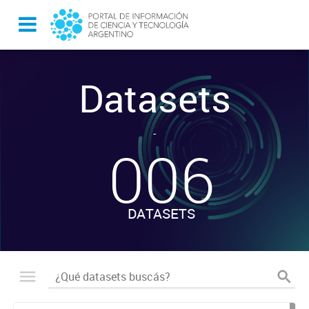
Datasets
-
006
DATASETS