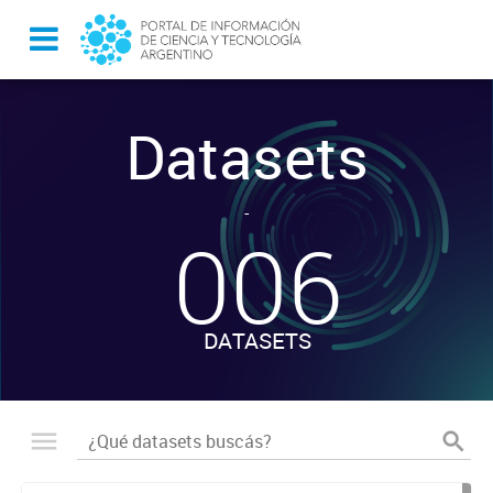
Datasets
-
006
DATASETS