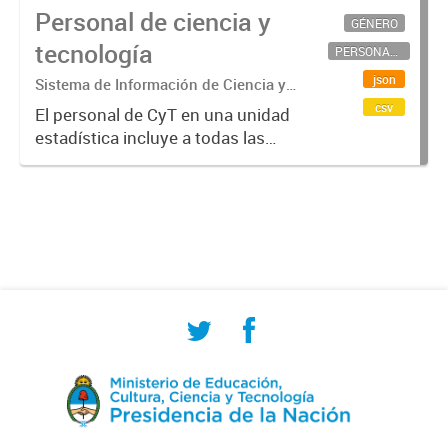
Personal de ciencia y
GÉNERO
tecnología
PERSONAL CIENTÍFICO-TECNOLÓGICO
json
Sistema de Información de Ciencia y
Tecnología Argentino (SICYTAR)
csv
El personal de CyT en una unidad
estadística incluye a todas las
personas involucradas
directamente en I+D así como a
aquellas que brindan servicios
directos para las actividades de I +
D (como...