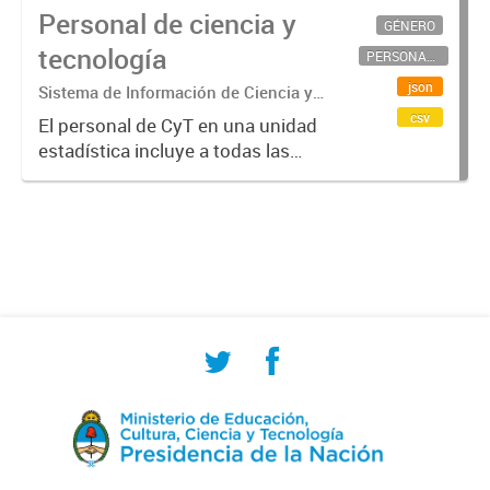
Personal de ciencia y
GÉNERO
tecnología
PERSONAL CIENTÍFICO-TECNOLÓGICO
json
Sistema de Información de Ciencia y
Tecnología Argentino (SICYTAR)
csv
El personal de CyT en una unidad
estadística incluye a todas las
personas involucradas
directamente en I+D así como a
aquellas que brindan servicios
directos para las actividades de I +
D (como...