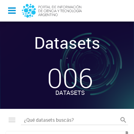
Datasets
-
006
DATASETS