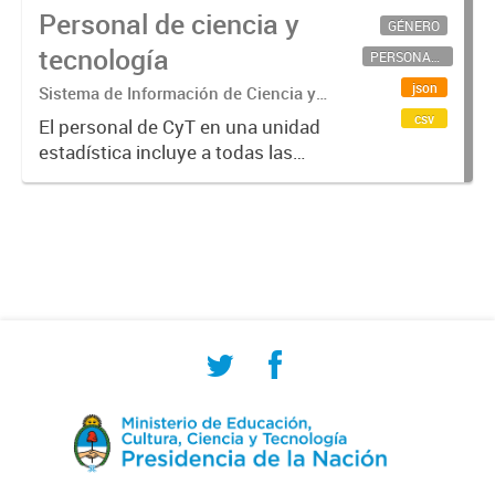
Personal de ciencia y
GÉNERO
tecnología
PERSONAL CIENTÍFICO-TECNOLÓGICO
json
Sistema de Información de Ciencia y
Tecnología Argentino (SICYTAR)
csv
El personal de CyT en una unidad
estadística incluye a todas las
personas involucradas
directamente en I+D así como a
aquellas que brindan servicios
directos para las actividades de I +
D (como...