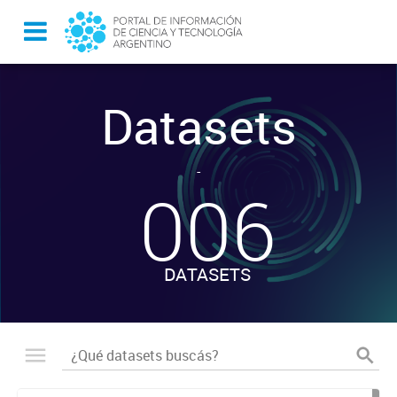
Datasets
-
006
DATASETS