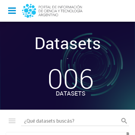
Datasets
-
006
DATASETS