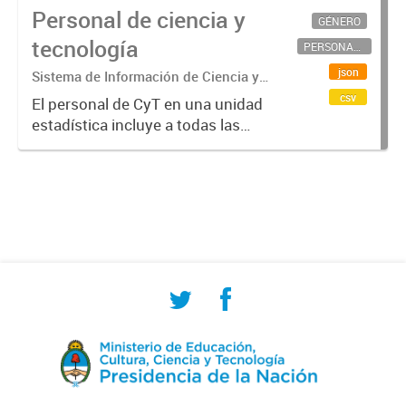
Personal de ciencia y
GÉNERO
tecnología
PERSONAL CIENTÍFICO-TECNOLÓGICO
json
Sistema de Información de Ciencia y
Tecnología Argentino (SICYTAR)
csv
El personal de CyT en una unidad
estadística incluye a todas las
personas involucradas
directamente en I+D así como a
aquellas que brindan servicios
directos para las actividades de I +
D (como...