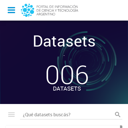
Datasets
-
006
DATASETS