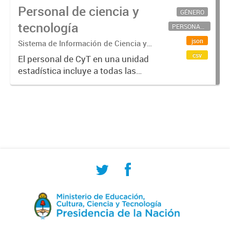
Personal de ciencia y
GÉNERO
tecnología
PERSONAL CIENTÍFICO-TECNOLÓGICO
json
Sistema de Información de Ciencia y
Tecnología Argentino (SICYTAR)
csv
El personal de CyT en una unidad
estadística incluye a todas las
personas involucradas
directamente en I+D así como a
aquellas que brindan servicios
directos para las actividades de I +
D (como...