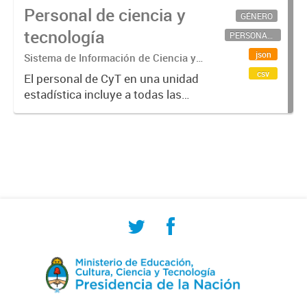
Personal de ciencia y
GÉNERO
tecnología
PERSONAL CIENTÍFICO-TECNOLÓGICO
json
Sistema de Información de Ciencia y
Tecnología Argentino (SICYTAR)
csv
El personal de CyT en una unidad
estadística incluye a todas las
personas involucradas
directamente en I+D así como a
aquellas que brindan servicios
directos para las actividades de I +
D (como...