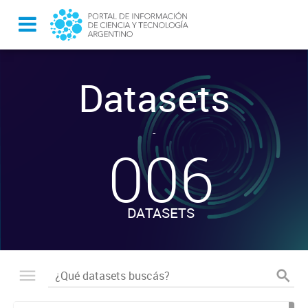
Datasets
-
006
DATASETS