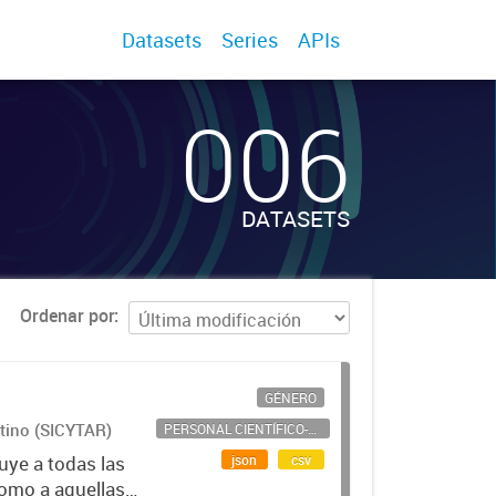
Datasets
Series
APIs
006
DATASETS
Ordenar por
GÉNERO
ntino (SICYTAR)
PERSONAL CIENTÍFICO-TECNOLÓGICO
json
csv
uye a todas las
como a aquellas