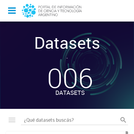
Datasets
-
006
DATASETS