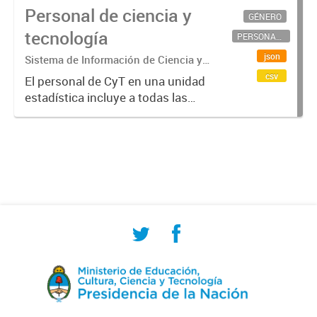
Personal de ciencia y
GÉNERO
tecnología
PERSONAL CIENTÍFICO-TECNOLÓGICO
json
Sistema de Información de Ciencia y
Tecnología Argentino (SICYTAR)
csv
El personal de CyT en una unidad
estadística incluye a todas las
personas involucradas
directamente en I+D así como a
aquellas que brindan servicios
directos para las actividades de I +
D (como...