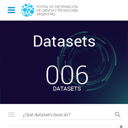
Datasets
-
006
DATASETS