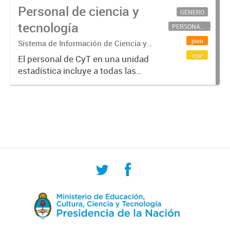
Personal de ciencia y
GÉNERO
tecnología
PERSONAL CIENTÍFICO-TECNOLÓGICO
json
Sistema de Información de Ciencia y
Tecnología Argentino (SICYTAR)
csv
El personal de CyT en una unidad
estadística incluye a todas las
personas involucradas
directamente en I+D así como a
aquellas que brindan servicios
directos para las actividades de I +
D (como...