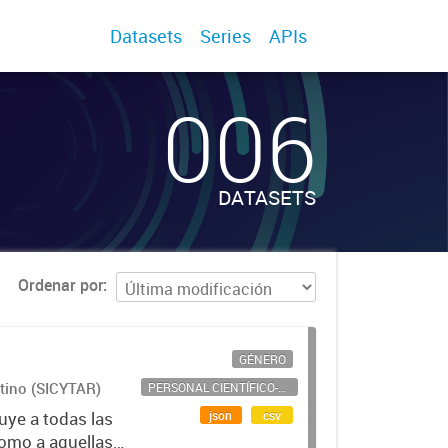
Datasets
Series
APIs
006
DATASETS
Ordenar por
GÉNERO
ntino (SICYTAR)
PERSONAL CIENTÍFICO-TECNOLÓGICO
json
csv
uye a todas las
como a aquellas