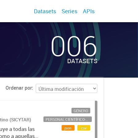
Datasets
Series
APIs
006
DATASETS
Ordenar por
GÉNERO
ntino (SICYTAR)
PERSONAL CIENTÍFICO-TECNOLÓGICO
json
csv
uye a todas las
como a aquellas